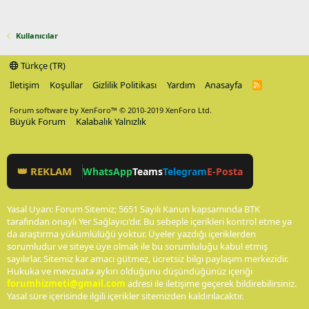
Kullanıcılar
Türkçe (TR)
İletişim
Koşullar
Gizlilik Politikası
Yardım
Anasayfa
R
S
S
Forum software by XenForo™
© 2010-2019 XenForo Ltd.
Büyük Forum
Kalabalık Yalnızlık
👑 REKLAM
WhatsApp
Teams
Telegram
E-Posta
Yasal Uyarı: Forum Sitemiz; 5651 Sayılı Kanun kapsamında BTK
tarafından onaylı Yer Sağlayıcı'dır. Bu sebeple içerikleri kontrol etme ya
da araştırma yükümlülüğü yoktur. Üyeler yazdığı içeriklerden
sorumludur ve siteye üye olmak ile bu sorumluluğu kabul etmiş
sayılırlar. Sitemiz kar amacı gütmez, ücretsiz bilgi paylaşım merkezidir.
Hukuka ve mevzuata aykırı olduğunu düşündüğünüz içeriği
forumhizmeti@gmail.com
adresi ile iletişime geçerek bildirebilirsiniz.
Yasal süre içerisinde ilgili içerikler sitemizden kaldırılacaktır.