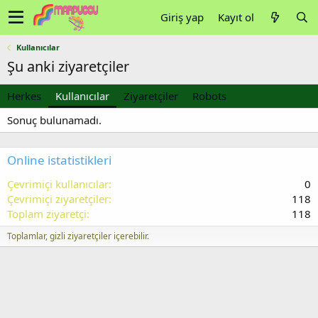
Giriş yap
Kayıt ol
Kullanıcılar
Şu anki ziyaretçiler
Herkes
Kullanıcılar
Ziyaretçiler
Robots
Sonuç bulunamadı.
Online istatistikleri
Çevrimiçi kullanıcılar
0
Çevrimiçi ziyaretçiler
118
Toplam ziyaretçi
118
Toplamlar, gizli ziyaretçiler içerebilir.