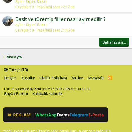
Aylin
Kişisel Bakım
Cevaplar
0
Pazartesi saat 22:17'de
Basit ve türemiş fiiller nasıl ayırt edilir ?
Aylin
Kişisel Bakım
Cevaplar
0
Pazartesi saat 21:45'de
Daha fazlası…
Anasayfa
Türkçe (TR)
İletişim
Koşullar
Gizlilik Politikası
Yardım
Anasayfa
R
S
S
Forum software by XenForo™
© 2010-2019 XenForo Ltd.
Büyük Forum
Kalabalık Yalnızlık
👑 REKLAM
WhatsApp
Teams
Telegram
E-Posta
Yasal Uyarı: Forum Sitemiz; 5651 Sayılı Kanun kapsamında BTK