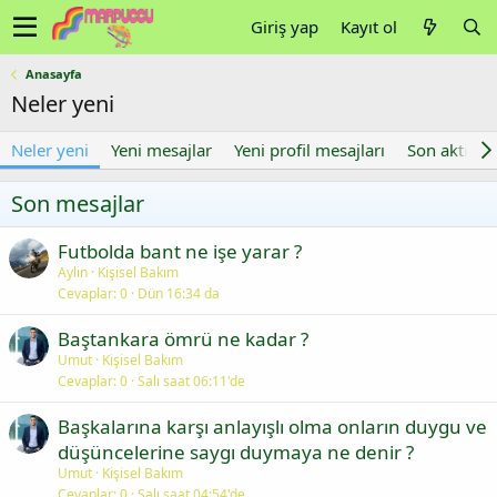
Giriş yap
Kayıt ol
Anasayfa
Neler yeni
Neler yeni
Yeni mesajlar
Yeni profil mesajları
Son aktivite
Son mesajlar
Futbolda bant ne işe yarar ?
Aylin
Kişisel Bakım
Cevaplar
0
Dün 16:34 da
Baştankara ömrü ne kadar ?
Umut
Kişisel Bakım
Cevaplar
0
Salı saat 06:11'de
Başkalarına karşı anlayışlı olma onların duygu ve
düşüncelerine saygı duymaya ne denir ?
Umut
Kişisel Bakım
Cevaplar
0
Salı saat 04:54'de