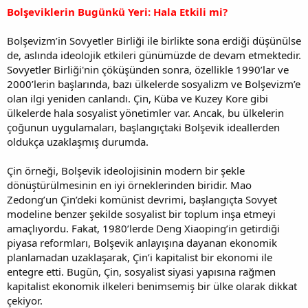
Bolşeviklerin Bugünkü Yeri: Hala Etkili mi?
Bolşevizm’in Sovyetler Birliği ile birlikte sona erdiği düşünülse
de, aslında ideolojik etkileri günümüzde de devam etmektedir.
Sovyetler Birliği'nin çöküşünden sonra, özellikle 1990’lar ve
2000’lerin başlarında, bazı ülkelerde sosyalizm ve Bolşevizm’e
olan ilgi yeniden canlandı. Çin, Küba ve Kuzey Kore gibi
ülkelerde hala sosyalist yönetimler var. Ancak, bu ülkelerin
çoğunun uygulamaları, başlangıçtaki Bolşevik ideallerden
oldukça uzaklaşmış durumda.
Çin örneği, Bolşevik ideolojisinin modern bir şekle
dönüştürülmesinin en iyi örneklerinden biridir. Mao
Zedong’un Çin’deki komünist devrimi, başlangıçta Sovyet
modeline benzer şekilde sosyalist bir toplum inşa etmeyi
amaçlıyordu. Fakat, 1980’lerde Deng Xiaoping’in getirdiği
piyasa reformları, Bolşevik anlayışına dayanan ekonomik
planlamadan uzaklaşarak, Çin’i kapitalist bir ekonomi ile
entegre etti. Bugün, Çin, sosyalist siyasi yapısına rağmen
kapitalist ekonomik ilkeleri benimsemiş bir ülke olarak dikkat
çekiyor.