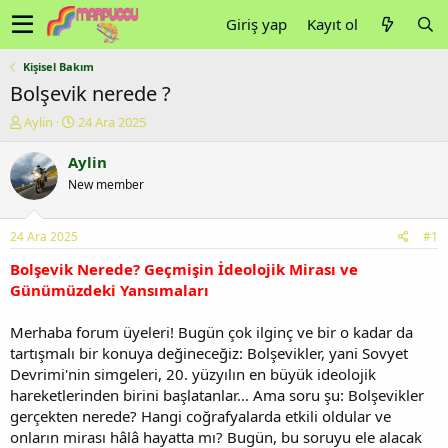
Giriş yap
Kayıt ol
Kişisel Bakım
Bolşevik nerede ?
K
B
Aylin
24 Ara 2025
o
a
n
ş
Aylin
u
l
New member
y
a
u
n
b
g
24 Ara 2025
#1
a
ı
ş
ç
Bolşevik Nerede? Geçmişin İdeolojik Mirası ve
l
t
Günümüzdeki Yansımaları
a
a
t
r
Merhaba forum üyeleri! Bugün çok ilginç ve bir o kadar da
a
i
tartışmalı bir konuya değineceğiz: Bolşevikler, yani Sovyet
n
h
Devrimi'nin simgeleri, 20. yüzyılın en büyük ideolojik
i
hareketlerinden birini başlatanlar… Ama soru şu: Bolşevikler
gerçekten nerede? Hangi coğrafyalarda etkili oldular ve
onların mirası hâlâ hayatta mı? Bugün, bu soruyu ele alacak