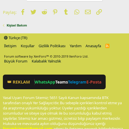
Facebook
Twitter
Reddit
Pinterest
Tumblr
WhatsApp
E-posta
Link
Paylaş:
Kişisel Bakım
Türkçe (TR)
İletişim
Koşullar
Gizlilik Politikası
Yardım
Anasayfa
R
S
S
Forum software by XenForo™
© 2010-2019 XenForo Ltd.
Büyük Forum
Kalabalık Yalnızlık
👑 REKLAM
WhatsApp
Teams
Telegram
E-Posta
Yasal Uyarı: Forum Sitemiz; 5651 Sayılı Kanun kapsamında BTK
tarafından onaylı Yer Sağlayıcı'dır. Bu sebeple içerikleri kontrol etme ya
da araştırma yükümlülüğü yoktur. Üyeler yazdığı içeriklerden
sorumludur ve siteye üye olmak ile bu sorumluluğu kabul etmiş
sayılırlar. Sitemiz kar amacı gütmez, ücretsiz bilgi paylaşım merkezidir.
Hukuka ve mevzuata aykırı olduğunu düşündüğünüz içeriği
forumhizmeti@gmail.com
adresi ile iletişime geçerek bildirebilirsiniz.