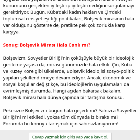
konumunu gerçekten iyileştirip iyileştirmediğini sorgulamayı
gerektiriyor. Bugün, Küba’daki kadın hakları ve Çin’deki
toplumsal cinsiyet eşitliği politikaları, Bolşevik mirasının hala
var olduğunu gösterse de, pratikte pek çok zorlukla karşı
karşıya.
Sonuç: Bolşevik Mirası Hala Canlı mı?
Bolşevizm, Sovyetler Birliği’nin çöküşüyle büyük bir ideolojik
gerileme yaşasa da, mirası günümüzde hala etkili. Çin, Küba
ve Kuzey Kore gibi ülkelerde, Bolşevik ideolojisi sosyo-politik
yapıları şekillendirmeye devam ediyor. Ancak, ekonomik ve
sosyal koşullar değiştikçe, bu ideolojilerin uygulamaları da
evrimleşmiş durumda. Hangi açıdan bakarsak bakalım,
Bolşevik mirası hala dünya çapında bir tartışma konusu.
Peki sizce Bolşevizm bugün hala geçerli mi? Yalnızca Sovyetler
Birliği’ni mi etkiledi, yoksa tüm dünyada iz bıraktı mı?
Forumda bu konuyu tartışmak için sabırsızlanıyorum!
Cevap yazmak için giriş yap yada kayıt ol.