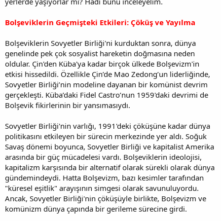
yerlerde yaşıyorlar mı? Hadi bunu inceleyelim.
Bolşeviklerin Geçmişteki Etkileri: Çöküş ve Yayılma
Bolşeviklerin Sovyetler Birliği'ni kurduktan sonra, dünya
genelinde pek çok sosyalist hareketin doğmasına neden
oldular. Çin'den Küba'ya kadar birçok ülkede Bolşevizm'in
etkisi hissedildi. Özellikle Çin’de Mao Zedong’un liderliğinde,
Sovyetler Birliği’nin modeline dayanan bir komünist devrim
gerçekleşti. Küba’daki Fidel Castro’nun 1959'daki devrimi de
Bolşevik fikirlerinin bir yansımasıydı.
Sovyetler Birliği'nin varlığı, 1991'deki çöküşüne kadar dünya
politikasını etkileyen bir sürecin merkezinde yer aldı. Soğuk
Savaş dönemi boyunca, Sovyetler Birliği ve kapitalist Amerika
arasında bir güç mücadelesi vardı. Bolşeviklerin ideolojisi,
kapitalizm karşısında bir alternatif olarak sürekli olarak dünya
gündemindeydi. Hatta Bolşevizm, bazı kesimler tarafından
"küresel eşitlik" arayışının simgesi olarak savunuluyordu.
Ancak, Sovyetler Birliği'nin çöküşüyle birlikte, Bolşevizm ve
komünizm dünya çapında bir gerileme sürecine girdi.