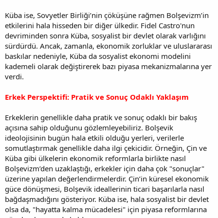
Küba ise, Sovyetler Birliği’nin çöküşüne rağmen Bolşevizm’in
etkilerini hala hisseden bir diğer ülkedir. Fidel Castro'nun
devriminden sonra Küba, sosyalist bir devlet olarak varlığını
sürdürdü. Ancak, zamanla, ekonomik zorluklar ve uluslararası
baskılar nedeniyle, Küba da sosyalist ekonomi modelini
kademeli olarak değiştirerek bazı piyasa mekanizmalarına yer
verdi.
Erkek Perspektifi: Pratik ve Sonuç Odaklı Yaklaşım
Erkeklerin genellikle daha pratik ve sonuç odaklı bir bakış
açısına sahip olduğunu gözlemleyebiliriz. Bolşevik
ideolojisinin bugün hala etkili olduğu yerleri, verilerle
somutlaştırmak genellikle daha ilgi çekicidir. Örneğin, Çin ve
Küba gibi ülkelerin ekonomik reformlarla birlikte nasıl
Bolşevizm’den uzaklaştığı, erkekler için daha çok "sonuçlar"
üzerine yapılan değerlendirmelerdir. Çin’in küresel ekonomik
güce dönüşmesi, Bolşevik ideallerinin ticari başarılarla nasıl
bağdaşmadığını gösteriyor. Küba ise, hala sosyalist bir devlet
olsa da, "hayatta kalma mücadelesi" için piyasa reformlarına